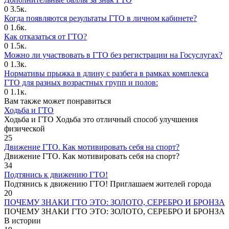
0
3.5к.
Когда появляются результаты ГТО в личном кабинете?
0
1.6к.
Как отказаться от ГТО?
0
1.5к.
Можно ли участвовать в ГТО без регистрации на Госуслугах?
0
1.3к.
Нормативы прыжка в длину с разбега в рамках комплекса
ГТО для разных возрастных групп и полов:
0
1.1к.
Вам также может понравиться
Ходьба и ГТО
Ходьба и ГТО Ходьба это отличный способ улучшения
физической
25
Движение ГТО. Как мотивировать себя на спорт?️
Движение ГТО. Как мотивировать себя на спорт?
34
Подтянись к движению ГТО!
Подтянись к движению ГТО! Приглашаем жителей города
20
ПОЧЕМУ ЗНАКИ ГТО ЭТО: ЗОЛОТО, СЕРЕБРО И БРОНЗА
ПОЧЕМУ ЗНАКИ ГТО ЭТО: ЗОЛОТО, СЕРЕБРО И БРОНЗА
В истории