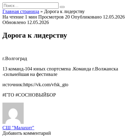
Перейти
Search
к
for:
Главная страница
»
Дорога к лидерству
содержанию
На чтение
1 мин
Просмотров
20
Опубликовано
12.05.2026
Обновлено
12.05.2026
Дорога к лидерству
г.Волгоград
13 команд-104 юных спортсмена .Команда г.Волжанска
-сильнейшая на фестивале
источник:https://vk.com/vfsk_gto
#ГТО #СОСНОВЫЙБОР
СШ "Малахит"
Добавить комментарий