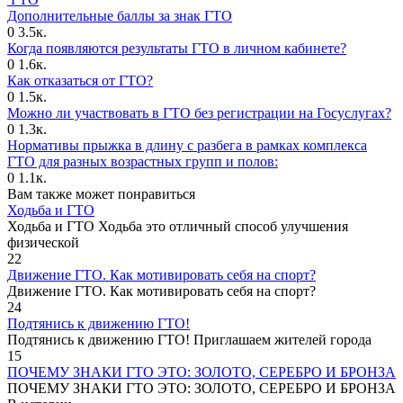
Дополнительные баллы за знак ГТО
0
3.5к.
Когда появляются результаты ГТО в личном кабинете?
0
1.6к.
Как отказаться от ГТО?
0
1.5к.
Можно ли участвовать в ГТО без регистрации на Госуслугах?
0
1.3к.
Нормативы прыжка в длину с разбега в рамках комплекса
ГТО для разных возрастных групп и полов:
0
1.1к.
Вам также может понравиться
Ходьба и ГТО
Ходьба и ГТО Ходьба это отличный способ улучшения
физической
22
Движение ГТО. Как мотивировать себя на спорт?️
Движение ГТО. Как мотивировать себя на спорт?
24
Подтянись к движению ГТО!
Подтянись к движению ГТО! Приглашаем жителей города
15
ПОЧЕМУ ЗНАКИ ГТО ЭТО: ЗОЛОТО, СЕРЕБРО И БРОНЗА
ПОЧЕМУ ЗНАКИ ГТО ЭТО: ЗОЛОТО, СЕРЕБРО И БРОНЗА