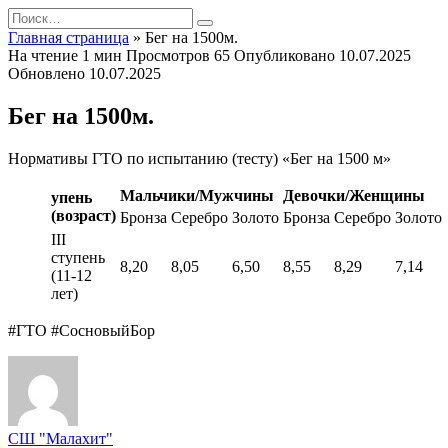
Перейти
Search
к
for:
Главная страница
»
Бег на 1500м.
содержанию
На чтение
1 мин
Просмотров
65
Опубликовано
10.07.2025
Обновлено
10.07.2025
Бег на 1500м.
Нормативы ГТО по испытанию (тесту) «Бег на 1500 м»
Мальчики/Мужчины
Девочки/Женщины
упень
(возраст)
Бронза
Серебро
Золото
Бронза
Серебро
Золото
III
ступень
8,20
8,05
6,50
8,55
8,29
7,14
(11-12
лет)
#ГТО #СосновыйБор
СШ "Малахит"