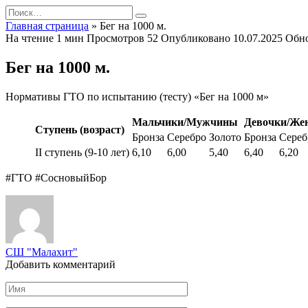
Перейти
Search
к
for:
Главная страница
»
Бег на 1000 м.
содержанию
На чтение
1 мин
Просмотров
52
Опубликовано
10.07.2025
Обн
Бег на 1000 м.
Нормативы ГТО по испытанию (тесту) «Бег на 1000 м»
Мальчики/Мужчины
Девочки/Ж
Ступень (возраст)
Бронза
Серебро
Золото
Бронза
Сереб
II ступень (9-10 лет)
6,10
6,00
5,40
6,40
6,20
#ГТО #СосновыйБор
СШ "Малахит"
Добавить комментарий
Имя
*