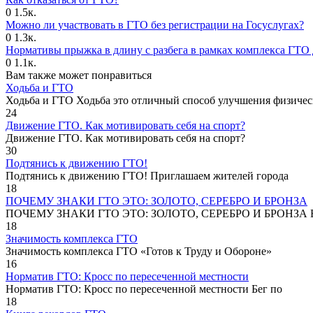
0
1.5к.
Можно ли участвовать в ГТО без регистрации на Госуслугах?
0
1.3к.
Нормативы прыжка в длину с разбега в рамках комплекса ГТО 
0
1.1к.
Вам также может понравиться
Ходьба и ГТО
Ходьба и ГТО Ходьба это отличный способ улучшения физичес
24
Движение ГТО. Как мотивировать себя на спорт?️
Движение ГТО. Как мотивировать себя на спорт?
30
Подтянись к движению ГТО!
Подтянись к движению ГТО! Приглашаем жителей города
18
ПОЧЕМУ ЗНАКИ ГТО ЭТО: ЗОЛОТО, СЕРЕБРО И БРОНЗА
ПОЧЕМУ ЗНАКИ ГТО ЭТО: ЗОЛОТО, СЕРЕБРО И БРОНЗА В
18
Значимость комплекса ГТО
Значимость комплекса ГТО «Готов к Труду и Обороне»
16
Норматив ГТО: Кросс по пересеченной местности
Норматив ГТО: Кросс по пересеченной местности Бег по
18