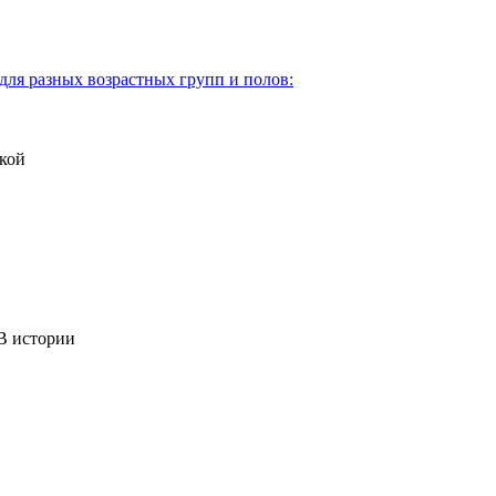
для разных возрастных групп и полов:
кой
 истории