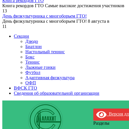
Книга рекордов ГТО
Книга рекордов ГТО Самые высокие достижения участников
13
День физкультурника с многоборьем ГТО!
День физкультурника с многоборьем ГТО! 8 августа в
11
Секции
Дзюдо
Биатлон
Настольный теннис
Бокс
Теннис
Лыжные гонки
Футбол
Адаптивная физкультура
ОФП
ВФСК ГТО
Сведения об образовательной организации
Версия дл
Разделы