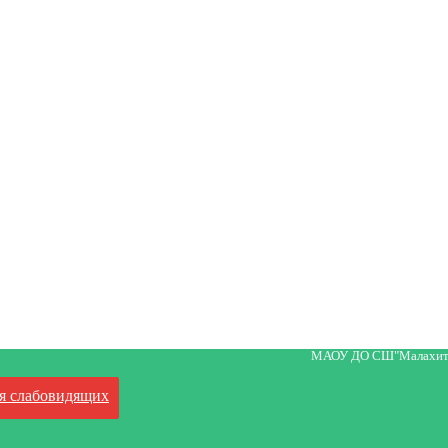
МАОУ ДО СШ"Малахит
я слабовидящих