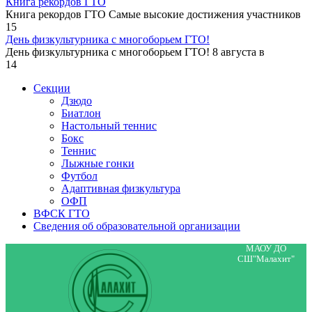
Книга рекордов ГТО
Книга рекордов ГТО Самые высокие достижения участников
15
День физкультурника с многоборьем ГТО!
День физкультурника с многоборьем ГТО! 8 августа в
14
Секции
Дзюдо
Биатлон
Настольный теннис
Бокс
Теннис
Лыжные гонки
Футбол
Адаптивная физкультура
ОФП
ВФСК ГТО
Сведения об образовательной организации
МАОУ ДО
СШ"Малахит"