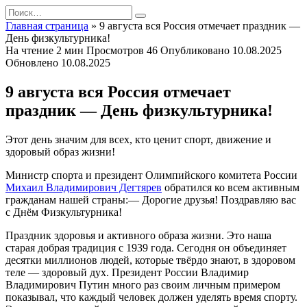
Перейти
Search
к
for:
Главная страница
»
9 августа вся Россия отмечает праздник —
содержанию
День физкультурника!
На чтение
2 мин
Просмотров
46
Опубликовано
10.08.2025
Обновлено
10.08.2025
9 августа вся Россия отмечает
праздник — День физкультурника!
Этот день значим для всех, кто ценит спорт, движение и
здоровый образ жизни!
Министр спорта и президент Олимпийского комитета России
Михаил Владимирович Дегтярев
обратился ко всем активным
гражданам нашей страны:— Дорогие друзья! Поздравляю вас
с Днём Физкультурника!
Праздник здоровья и активного образа жизни. Это наша
старая добрая традиция с 1939 года. Сегодня он объединяет
десятки миллионов людей, которые твёрдо знают, в здоровом
теле — здоровый дух. Президент России Владимир
Владимирович Путин много раз своим личным примером
показывал, что каждый человек должен уделять время спорту.