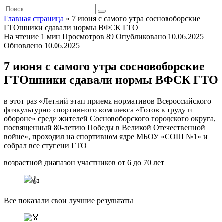
Перейти
Search
к
for:
Главная страница
»
7 июня с самого утра сосновоборские
содержанию
ГТОшники сдавали нормы ВФСК ГТО
На чтение
1 мин
Просмотров
89
Опубликовано
10.06.2025
Обновлено
10.06.2025
7 июня с самого утра сосновоборские
ГТОшники сдавали нормы ВФСК ГТО
в этот раз «Летний этап приема нормативов Всероссийского
физкультурно-спортивного комплекса «Готов к труду и
обороне» среди жителей Сосновоборского городского округа,
посвященный 80-летию Победы в Великой Отечественной
войне», проходил на спортивном ядре МБОУ «СОШ №1» и
собрал все ступени ГТО
возрастной диапазон участников от 6 до 70 лет
Все показали свои лучшие результаты