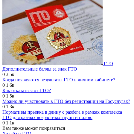
ГТО
Дополнительные баллы за знак ГТО
0
3.5к.
Когда появляются результаты ГТО в личном кабинете?
0
1.6к.
Как отказаться от ГТО?
0
1.5к.
Можно ли участвовать в ГТО без регистрации на Госуслугах?
0
1.3к.
Нормативы прыжка в длину с разбега в рамках комплекса
ГТО для разных возрастных групп и полов:
0
1.1к.
Вам также может понравиться
Ходьба и ГТО