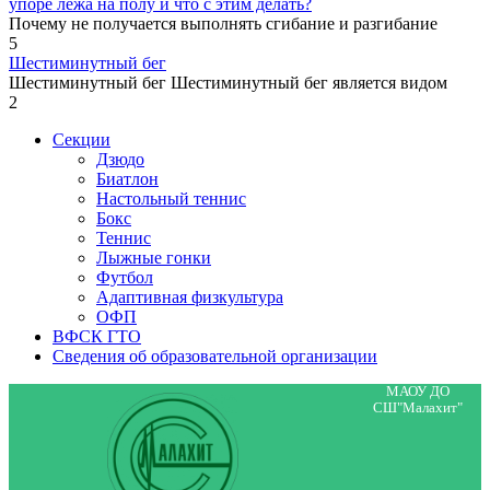
упоре лежа на полу и что с этим делать?
Почему не получается выполнять сгибание и разгибание
5
Шестиминутный бег
Шестиминутный бег Шестиминутный бег является видом
2
Секции
Дзюдо
Биатлон
Настольный теннис
Бокс
Теннис
Лыжные гонки
Футбол
Адаптивная физкультура
ОФП
ВФСК ГТО
Сведения об образовательной организации
МАОУ ДО
СШ"Малахит"