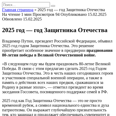
Перейти
Search
к
for:
Главная страница
»
2025 год — год Защитника Отечества
содержанию
На чтение
1 мин
Просмотров
94
Опубликовано
15.02.2025
Обновлено
15.02.2025
2025 год — год Защитника Отечества
Владимир Путин, президент Российской Федерации, объявил
2025 год годом Защитника Отечества. Это решение
приобретает особенное значение в преддверии
празднования
80-летия победы в Великой Отечественной войне.
«В следующем году мы будем праздновать 80-летие Великой
Победы. В связи с этим предлагаю сделать 2025 год Годом
Защитника Отечества. Это в честь наших сегодняшних героев
и участников специальной военной операции, а также в
память о действиях всех наших предков, сражавшихся за
Родину в разные эпохи», — отметил президент во время
заседания Госсовета, посвященного поддержке семей в РФ.
2025 год как Год Защитника Отечества — это не просто
временной рубеж, а символ национального единства и духа
патриотизма. Он выражает глубочайшую признательность
тем, кто защищал и продолжает обеспечивать суверенитет и