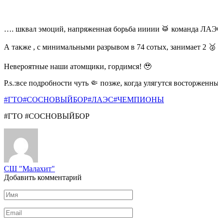
…. шквал эмоций, напряженная борьба иииии 🥁 команда ЛАЭС
А также , с минимальными разрывом в 74 сотых, занимает 2 
Невероятные наши атомщики, гордимся! 🥹
P.s.:все подробности чуть 🤏 позже, когда улягутся восторженн
#ГТО
#СОСНОВЫЙБОР
#ЛАЭС
#ЧЕМПИОНЫ
#ГТО #СОСНОВЫЙБОР
СШ "Малахит"
Добавить комментарий
Имя
*
Email