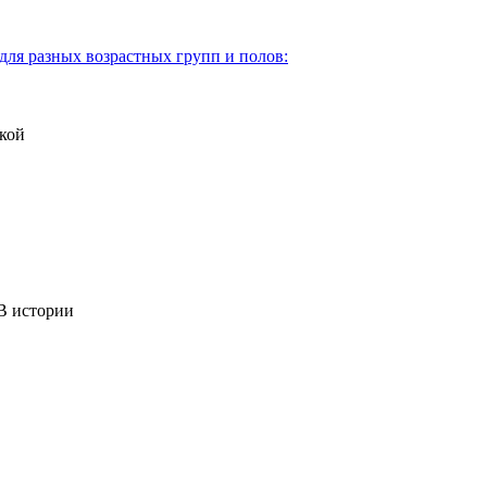
для разных возрастных групп и полов:
кой
 истории