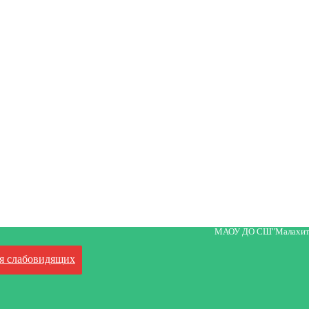
МАОУ ДО СШ"Малахит
я слабовидящих