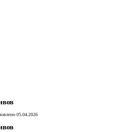
в
ивов
новлено
05.04.2026
ивов