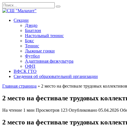
Перейти
Search
к
for:
содержанию
Секции
Дзюдо
Биатлон
Настольный теннис
Бокс
Теннис
Лыжные гонки
Футбол
Адаптивная физкультура
ОФП
ВФСК ГТО
Сведения об образовательной организации
Главная страница
»
2 место на фестивале трудовых коллективо
2 место на фестивале трудовых коллект
На чтение
1 мин
Просмотров
123
Опубликовано
05.04.2026
Об
2 место на фестивале трудовых коллект