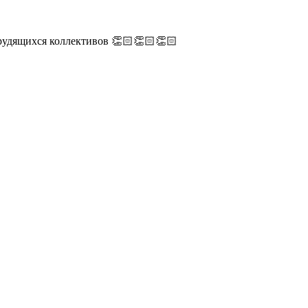
рудящихся коллективов 👏🏻👏🏻👏🏻