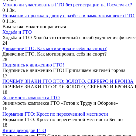
Можно ли участвовать в ГТО без регистрации на Госуслугах?
0
1.3к.
Нормативы прыжка в длину с разбега в рамках комплекса ГТО 
0
1.1к.
Вам также может понравиться
Ходьба и ГТО
Ходьба и ГТО Ходьба это отличный способ улучшения физичес
24
Движение ГТО. Как мотивировать себя на спорт?️
Движение ГТО. Как мотивировать себя на спорт?
28
Подтянись к движению ГТО!
Подтянись к движению ГТО! Приглашаем жителей города
17
ПОЧЕМУ ЗНАКИ ГТО ЭТО: ЗОЛОТО, СЕРЕБРО И БРОНЗА
ПОЧЕМУ ЗНАКИ ГТО ЭТО: ЗОЛОТО, СЕРЕБРО И БРОНЗА В
18
Значимость комплекса ГТО
Значимость комплекса ГТО «Готов к Труду и Обороне»
16
Норматив ГТО: Кросс по пересеченной местности
Норматив ГТО: Кросс по пересеченной местности Бег по
18
Книга рекордов ГТО
Книга рекордов ГТО Самые высокие достижения участников