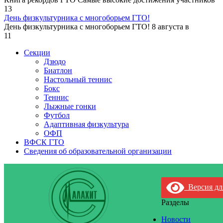
13
День физкультурника с многоборьем ГТО!
День физкультурника с многоборьем ГТО! 8 августа в
11
Секции
Дзюдо
Биатлон
Настольный теннис
Бокс
Теннис
Лыжные гонки
Футбол
Адаптивная физкультура
ОФП
ВФСК ГТО
Сведения об образовательной организации
Версия дл
Разделы
Новости