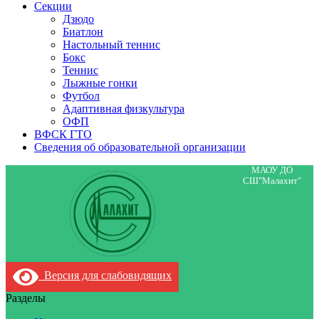
Секции
Дзюдо
Биатлон
Настольный теннис
Бокс
Теннис
Лыжные гонки
Футбол
Адаптивная физкультура
ОФП
ВФСК ГТО
Сведения об образовательной организации
МАОУ ДО
СШ"Малахит"
Версия для слабовидящих
Разделы