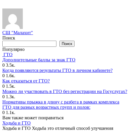
СШ "Малахит"
Поиск
Поиск
Популярно
ГТО
Дополнительные баллы за знак ГТО
0
3.5к.
Когда появляются результаты ГТО в личном кабинете?
0
1.6к.
Как отказаться от ГТО?
0
1.5к.
Можно ли участвовать в ГТО без регистрации на Госуслугах?
0
1.3к.
Нормативы прыжка в длину с разбега в рамках комплекса
ГТО для разных возрастных групп и полов:
0
1.1к.
Вам также может понравиться
Ходьба и ГТО
Ходьба и ГТО Ходьба это отличный способ улучшения