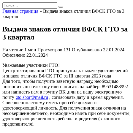
Перейти
Search
к
for:
Главная страница
»
Выдача знаков отличия ВФСК ГТО за 3
содержанию
квартал
Выдача знаков отличия ВФСК ГТО за
3 квартал
На чтение
1 мин
Просмотров
131
Опубликовано
22.01.2024
Обновлено
22.01.2024
Уважаемые участники ГТО!
Центр тестирования ГТО приступил к выдаче удостоверений
и знаков отличия ВФСК ГТО за III квартал 2023 года
Для того, чтобы получить заветную награду, необходимо
позвонить по телефону или написать на вайбер: 89531488992
или написать нам в группу ВК ,или на нашу электронную
почту
gto.sbor@mail.ru
, согласовать дату и время вручения.
Совершеннолетнему иметь при себе документ
удостоверяющий личность. Для получения знака отличия на
несовершеннолетнего, необходимо иметь при себе документы,
удостоверяющие личность ребенка и родителя (законного
представителя).