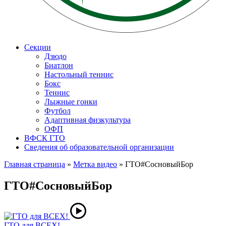
Секции
Дзюдо
Биатлон
Настольный теннис
Бокс
Теннис
Лыжные гонки
Футбол
Адаптивная физкультура
ОФП
ВФСК ГТО
Сведения об образовательной организации
Главная страница
»
Метка видео
»
ГТО#СосновыйБор
ГТО#СосновыйБор
ГТО для ВСЕХ!