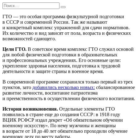
Перейти
Search
к
for:
содержанию
ГТО — это особая программа физкультурной подготовки
в СССР и современной России. Так же называют
и конкретный комплекс упражнений для сдачи нормативов.
Их количество и вид зависят от пола, возраста и физических
возможностей сдающего.
Цели ГТО.
В советское время комплекс ГТО служил основой
для любой физической подготовки в образовательных
и профессиональных учреждениях. Его основные цели:
укрепление здоровья населения, подготовка к трудовой
деятельности и защите страны в военное время.
В современной программе сохранился только первый из трех
пунктов, зато
добавились несколько новых:
сбалансированное
развитие личности, воспитание патриотизма
и преемственность в осуществлении физического воспитания.
История возникновения.
Отдельные элементы ГТО
появились в стране еще до создания СССР: в 1918 году
ВЦИК РСФСР издал декрет «Об обязательном обучении
военному искусству». По нему мужчины и женщины
в возрасте от 18 до 40 лет обязательно проходили обучение
военному делу по месту работы.