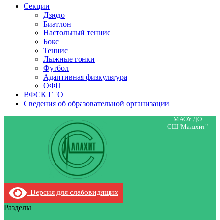
Секции
Дзюдо
Биатлон
Настольный теннис
Бокс
Теннис
Лыжные гонки
Футбол
Адаптивная физкультура
ОФП
ВФСК ГТО
Сведения об образовательной организации
МАОУ ДО
СШ"Малахит"
Версия для слабовидящих
Разделы