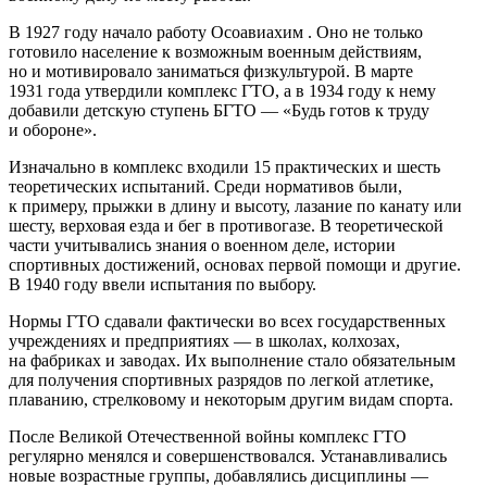
В 1927 году начало работу Осоавиахим . Оно не только
готовило население к возможным военным действиям,
но и мотивировало заниматься физкультурой. В марте
1931 года утвердили комплекс ГТО, а в 1934 году к нему
добавили детскую ступень БГТО — «Будь готов к труду
и обороне».
Изначально в комплекс входили 15 практических и шесть
теоретических испытаний. Среди нормативов были,
к примеру, прыжки в длину и высоту, лазание по канату или
шесту, верховая езда и бег в противогазе. В теоретической
части учитывались знания о военном деле, истории
спортивных достижений, основах первой помощи и другие.
В 1940 году ввели испытания по выбору.
Нормы ГТО сдавали фактически во всех государственных
учреждениях и предприятиях — в школах, колхозах,
на фабриках и заводах. Их выполнение стало обязательным
для получения спортивных разрядов по легкой атлетике,
плаванию, стрелковому и некоторым другим видам спорта.
После Великой Отечественной войны комплекс ГТО
регулярно менялся и совершенствовался. Устанавливались
новые возрастные группы, добавлялись дисциплины —