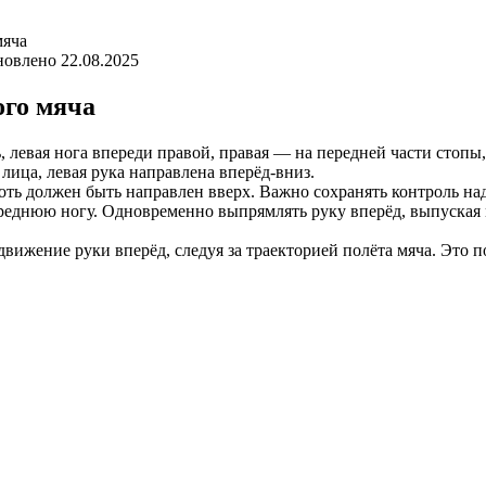
мяча
новлено
22.08.2025
го мяча
зь, левая нога впереди правой, правая — на передней части стоп
е лица, левая рука направлена вперёд-вниз.
окоть должен быть направлен вверх. Важно сохранять контроль н
 переднюю ногу. Одновременно выпрямлять руку вперёд, выпуская
движение руки вперёд, следуя за траекторией полёта мяча. Это 