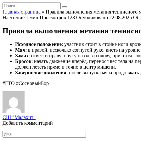
Перейти
Search
к
for:
Главная страница
»
Правила выполнения метания теннисного 
содержанию
На чтение
1 мин
Просмотров
128
Опубликовано
22.08.2025
Об
Правила выполнения метания теннисно
Исходное положение
: участник стоит в стойке ноги вро
Мяч
: в правой, несколько согнутой руке, кисть на уровн
Замах
: отвести правую руку назад за голову, при этом л
Бросок
: начать движение вперёд, перенося вес тела на
должен лететь прямо и точно в центр мишени.
Завершение движения
: после выпуска мяча продолжать 
#ГТО #СосновыйБор
СШ "Малахит"
Добавить комментарий
Имя
*