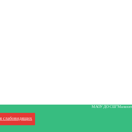
МАОУ ДО СШ"Малахит
я слабовидящих