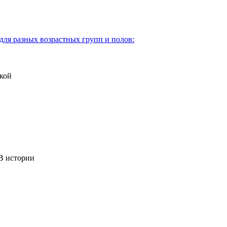
для разных возрастных групп и полов:
кой
 истории