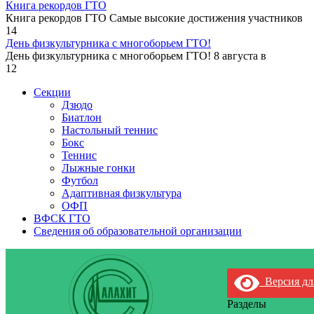
Книга рекордов ГТО
Книга рекордов ГТО Самые высокие достижения участников
14
День физкультурника с многоборьем ГТО!
День физкультурника с многоборьем ГТО! 8 августа в
12
Секции
Дзюдо
Биатлон
Настольный теннис
Бокс
Теннис
Лыжные гонки
Футбол
Адаптивная физкультура
ОФП
ВФСК ГТО
Сведения об образовательной организации
Версия дл
Разделы