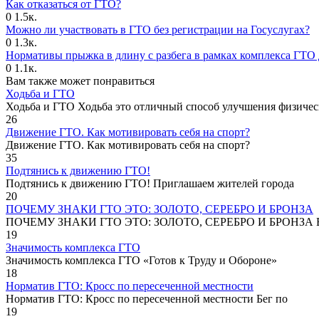
Как отказаться от ГТО?
0
1.5к.
Можно ли участвовать в ГТО без регистрации на Госуслугах?
0
1.3к.
Нормативы прыжка в длину с разбега в рамках комплекса ГТО 
0
1.1к.
Вам также может понравиться
Ходьба и ГТО
Ходьба и ГТО Ходьба это отличный способ улучшения физичес
26
Движение ГТО. Как мотивировать себя на спорт?️
Движение ГТО. Как мотивировать себя на спорт?
35
Подтянись к движению ГТО!
Подтянись к движению ГТО! Приглашаем жителей города
20
ПОЧЕМУ ЗНАКИ ГТО ЭТО: ЗОЛОТО, СЕРЕБРО И БРОНЗА
ПОЧЕМУ ЗНАКИ ГТО ЭТО: ЗОЛОТО, СЕРЕБРО И БРОНЗА В
19
Значимость комплекса ГТО
Значимость комплекса ГТО «Готов к Труду и Обороне»
18
Норматив ГТО: Кросс по пересеченной местности
Норматив ГТО: Кросс по пересеченной местности Бег по
19