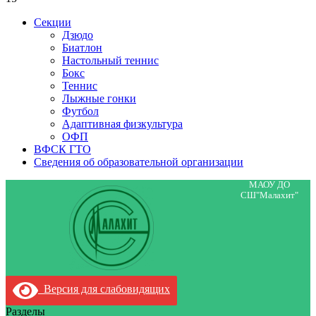
Секции
Дзюдо
Биатлон
Настольный теннис
Бокс
Теннис
Лыжные гонки
Футбол
Адаптивная физкультура
ОФП
ВФСК ГТО
Сведения об образовательной организации
МАОУ ДО
СШ"Малахит"
Версия для слабовидящих
Разделы