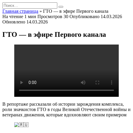
Перейти
Search
к
for:
Главная страница
»
ГТО — в эфире Первого канала
содержанию
На чтение
1 мин
Просмотров
30
Опубликовано
14.03.2026
Обновлено
14.03.2026
ГТО — в эфире Первого канала
В репортаже рассказали об истории зарождения комплекса,
роли значкистов ГТО в годы Великой Отечественной войны и
ветеранах движения, которые вдохновляют своим примером